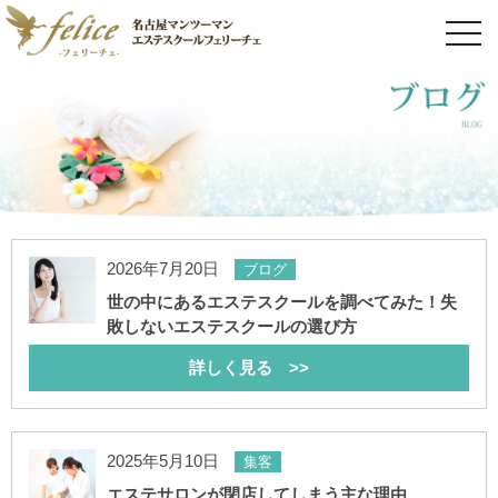
toggl
navig
2026年7月20日
ブログ
世の中にあるエステスクールを調べてみた！失
敗しないエステスクールの選び方
詳しく見る >>
2025年5月10日
集客
エステサロンが閉店してしまう主な理由