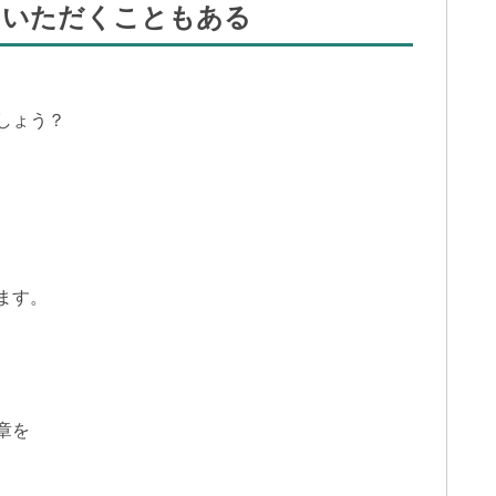
をいただくこともある
しょう？
ます。
、
章を