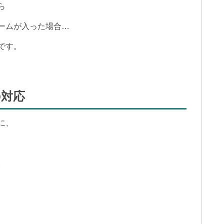
ら
ームが入った場合…
です。
の対応
に、
。