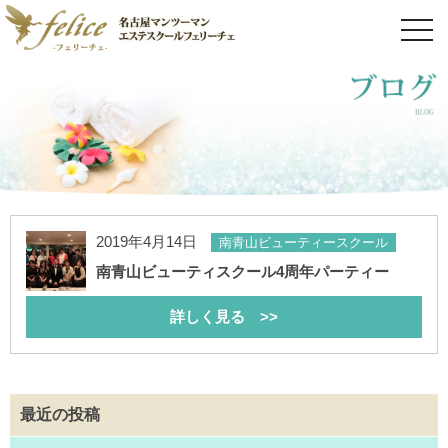
toggl
navig
2019年4月14日
南青山ビューティースクール
南青山ビューティスクール4周年パーティー
詳しく見る >>
最近の投稿