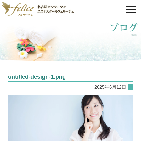
toggl
navig
untitled-design-1.png
2025年6月12日