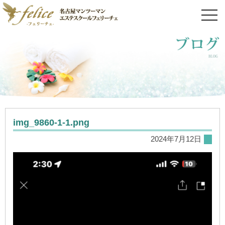
toggl
navig
img_9860-1-1.png
2024年7月12日