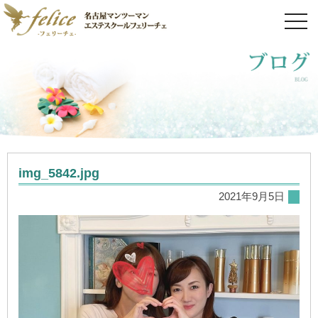
toggl
navig
img_5842.jpg
2021年9月5日