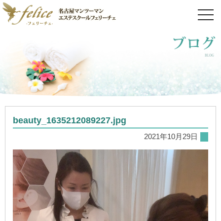
toggl
navig
beauty_1635212089227.jpg
2021年10月29日