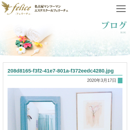
toggl
navig
208d8165-f3f2-41e7-801a-f372eedc4280.jpg
2020年3月17日