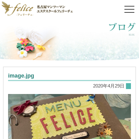
toggl
navig
image.jpg
2020年4月29日