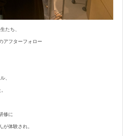
先生たち、
のアフターフォロー
ール、
た。
研修に
んが体験され。