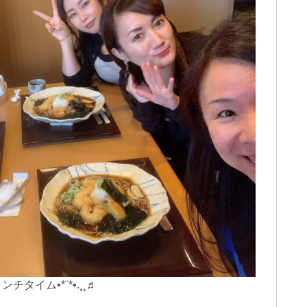
ンチタイム•*¨*•.¸¸♬