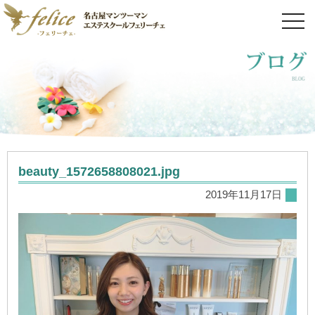
toggl
navig
beauty_1572658808021.jpg
2019年11月17日